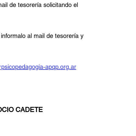
l de tesorería solicitando el
informalo al mail de tesorería y
@psicopedagogia-apqp.org.ar
OCIO CADETE