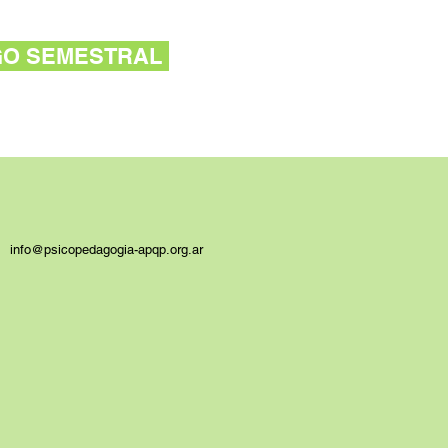
GO SEMESTRAL
info@psicopedagogia-apqp.org.ar