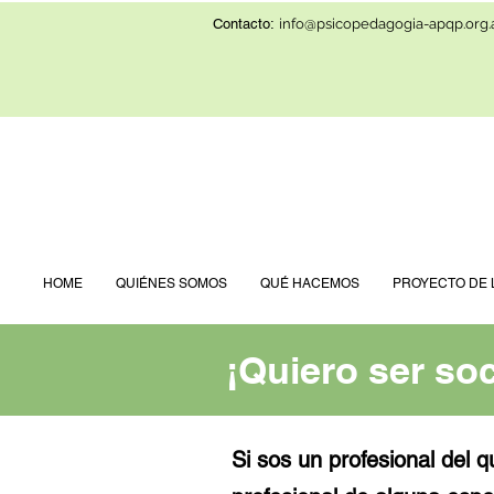
Contacto:
info@psicopedagogia-apqp.org.
HOME
QUIÉNES SOMOS
QUÉ HACEMOS
PROYECTO DE 
¡Quiero ser So
Asociate y sé 
¡Quiero ser so
Si sos un profesional del q