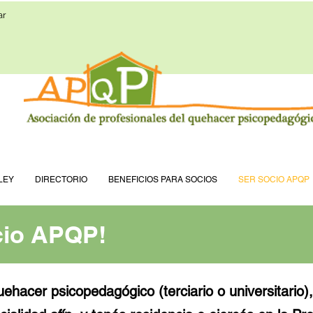
ar
LEY
DIRECTORIO
BENEFICIOS PARA SOCIOS
SER SOCIO APQP
cio APQP!
miembro
cio APQP!
uehacer psicopedagógico (terciario o universitario),