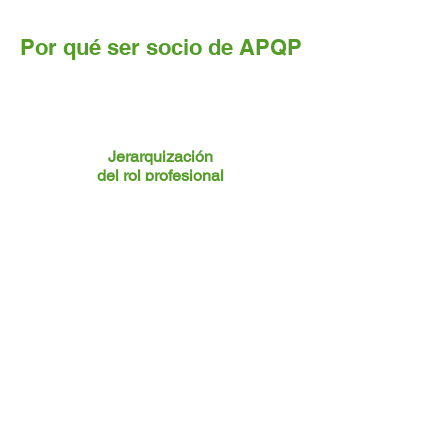
Por qué ser socio de APQP
Jerarquización
del rol profesional
Un lugar de pertenencia que nos
permite crecer profesionalmente y
relacionarnos.
Acceso sin cargo
a jornadas y descuentos
Reuniones, supervisiones, jornadas,
cursos y talleres, entre otras actividades sin
cargo para socios.
También accedé a descuentos en seguros